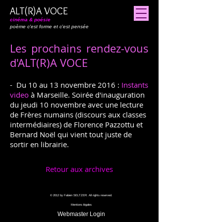
ALT(R)A VOCE
cinéma & poésie
poème c'est forme et c'est pensée
Les prochains rendez-vous
d'ALT(R)A VOCE
- Du 10 au 13 novembre 2016 :
Instants
video
à Marseille. Soirée d'inauguration
du jeudi 10 novembre avec une lecture
de Frères numains (discours aux classes
intermédiaires) de Florence Pazzottu et
Bernard Noël qui vient tout juste de
sortir en librairie.
Retour aux archives
© 2012 by Fabien SELTZER. All rights reserved.
Mentions légales
Webmaster Login