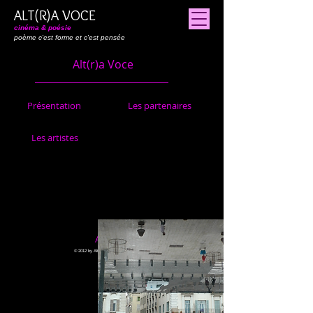
ALT(R)A VOCE
cinéma & poésie
poème c'est forme et c'est pensée
Alt(r)a Voce
Présentation
Les partenaires
Les artistes
Adhérer
© 2012 by Altr(a) Voce